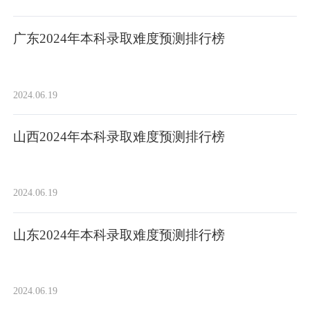
广东2024年本科录取难度预测排行榜
2024.06.19
山西2024年本科录取难度预测排行榜
2024.06.19
山东2024年本科录取难度预测排行榜
2024.06.19