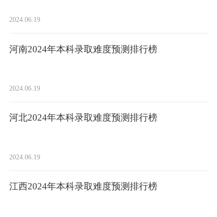
2024.06.19
河南2024年本科录取难度预测排行榜
2024.06.19
河北2024年本科录取难度预测排行榜
2024.06.19
江西2024年本科录取难度预测排行榜