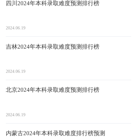
四川2024年本科录取难度预测排行榜
2024.06.19
吉林2024年本科录取难度预测排行榜
2024.06.19
北京2024年本科录取难度预测排行榜
2024.06.19
内蒙古2024年本科录取难度排行榜预测