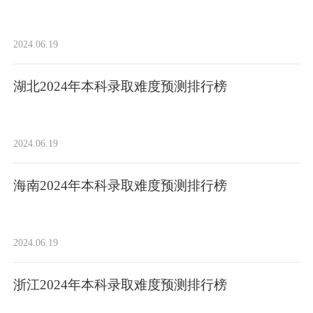
2024.06.19
湖北2024年本科录取难度预测排行榜
2024.06.19
海南2024年本科录取难度预测排行榜
2024.06.19
浙江2024年本科录取难度预测排行榜