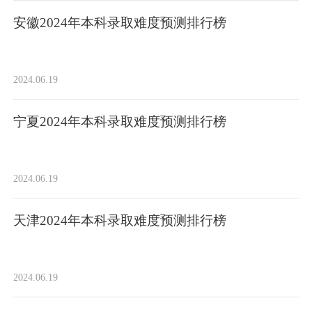
安徽2024年本科录取难度预测排行榜
2024.06.19
宁夏2024年本科录取难度预测排行榜
2024.06.19
天津2024年本科录取难度预测排行榜
2024.06.19