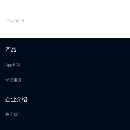
2024.06.19
产品
App介绍
录取难度
企业介绍
关于我们