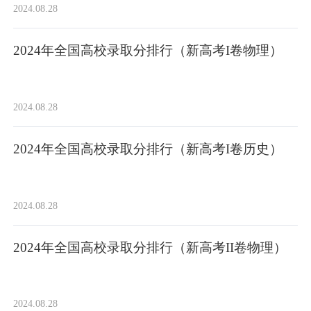
2024.08.28
2024年全国高校录取分排行（新高考I卷物理）
2024.08.28
2024年全国高校录取分排行（新高考I卷历史）
2024.08.28
2024年全国高校录取分排行（新高考II卷物理）
2024.08.28